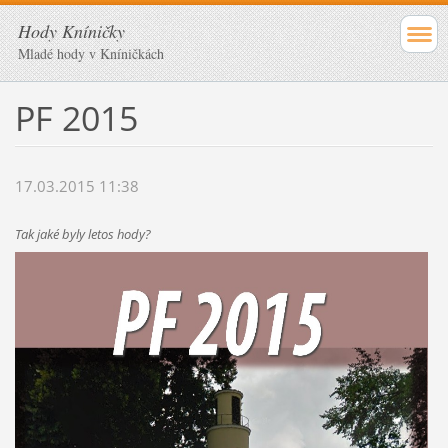
Hody Kníničky
Mladé hody v Kníničkách
PF 2015
17.03.2015 11:38
Tak jaké byly letos hody?