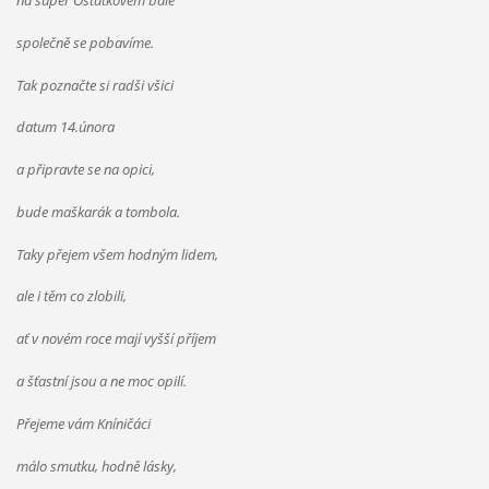
společně se pobavíme.
Tak poznačte si radši všici
datum 14.února
a připravte se na opici,
bude maškarák a tombola.
Taky přejem všem hodným lidem,
ale i těm co zlobili,
ať v novém roce mají vyšší příjem
a šťastní jsou a ne moc opilí.
Přejeme vám Kníničáci
málo smutku, hodně lásky,