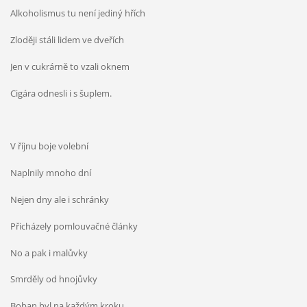
Alkoholismus tu není jediný hřích
Zloději stáli lidem ve dveřích
Jen v cukrárně to vzali oknem
Cigára odnesli i s šuplem.
V říjnu boje volební
Naplnily mnoho dní
Nejen dny ale i schránky
Přicházely pomlouvačné články
No a pak i malůvky
Smrděly od hnojůvky
Boban byl na každým kroku