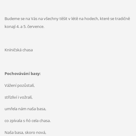
Budeme se na Vás na všechny těšit v létě na hodech, které se tradičně
konají 4. a 5. července.
Kníničská chasa
Pochovávání basy:
Vážení pozůstalí,
střízliví i vožralí,
umřela nám naša basa,
co zpívala s ňó cela chasa.
Naša basa, skoro nová,