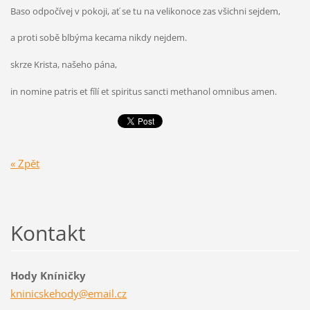
Baso odpočívej v pokoji, ať se tu na velikonoce zas všichni sejdem,
a proti sobě blbýma kecama nikdy nejdem.
skrze Krista, našeho pána,
in nomine patris et fílí et spiritus sancti methanol omnibus amen.
« Zpět
Kontakt
Hody Kníničky
kninicsk
ehody@em
ail.cz