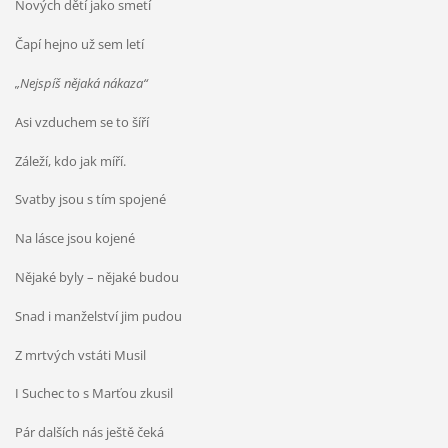
Nových dětí jako smetí
Čapí hejno už sem letí
„Nejspíš nějaká nákaza“
Asi vzduchem se to šíří
Záleží, kdo jak míří.
Svatby jsou s tím spojené
Na lásce jsou kojené
Nějaké byly – nějaké budou
Snad i manželství jim pudou
Z mrtvých vstáti Musil
I Suchec to s Marťou zkusil
Pár dalších nás ještě čeká