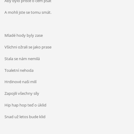
Aby bylo příště o čem psát
A mohli jste se tomu smát.
Mladé hody byly zase
Všichni ožrali se jako prase
Stala se nám nemilá
Toaletní nehoda
Hrdinové naši milí
Zapojili všechny síly
Hip hap hop teď o úklid
Snad už letos bude klid