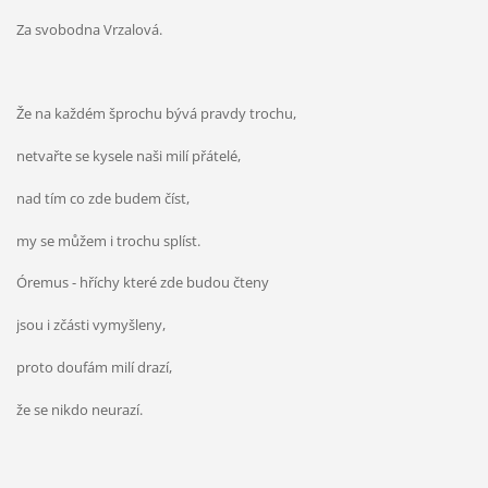
Za svobodna Vrzalová.
Že na každém šprochu bývá pravdy trochu,
netvařte se kysele naši milí přátelé,
nad tím co zde budem číst,
my se můžem i trochu splíst.
Óremus - hříchy které zde budou čteny
jsou i zčásti vymyšleny,
proto doufám milí drazí,
že se nikdo neurazí.