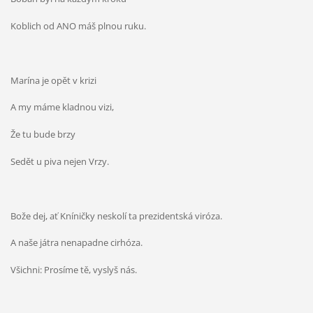
Koblich od ANO máš plnou ruku.
Marína je opět v krizi
A my máme kladnou vizi,
Že tu bude brzy
Sedět u piva nejen Vrzy.
Bože dej, ať Kníničky neskolí ta prezidentská viróza.
A naše játra nenapadne cirhóza.
Všichni: Prosíme tě, vyslyš nás.